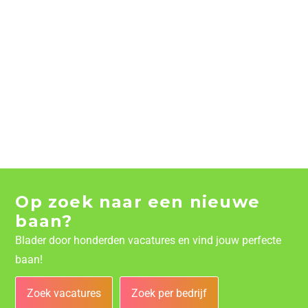
Op zoek naar een nieuwe
baan?
Blader door honderden vacatures en vind jouw perfecte
baan!
Zoek vacatures
Zoek per bedrijf