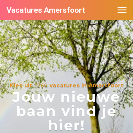
Vacatures Amersfoort
Vacatures per bedrijf
De populairste vacatures in Amersfoort
Nieuwsbrief feed
Kies uit
2569
vacatures in Amersfoort
Jouw nieuwe
baan vind je
hier!