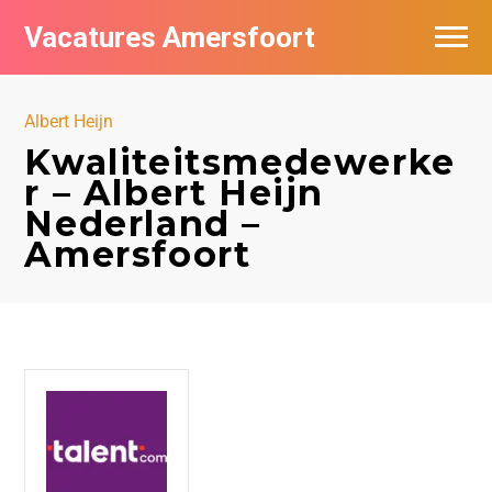
Vacatures Amersfoort
Vacatures per bedrijf
Albert Heijn
De populairste vacatures in Amersfoort
Kwaliteitsmedewerke
r – Albert Heijn
Nieuwsbrief feed
Nederland –
Amersfoort