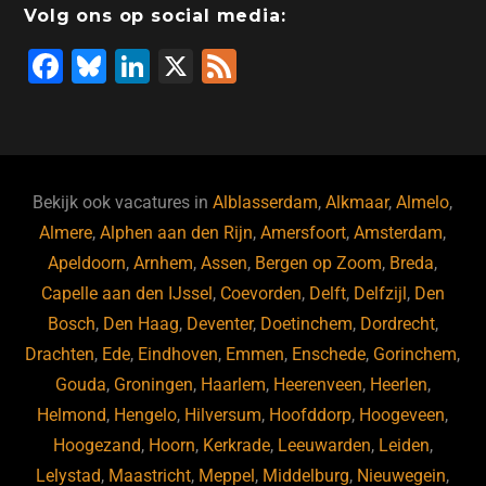
Volg ons op social media:
F
Bl
Li
X
F
a
u
n
e
c
e
k
e
e
s
e
d
b
ky
dI
Bekijk ook vacatures in
Alblasserdam
,
Alkmaar
,
Almelo
,
o
n
Almere
,
Alphen aan den Rijn
,
Amersfoort
,
Amsterdam
,
Apeldoorn
,
Arnhem
,
Assen
,
Bergen op Zoom
,
Breda
,
o
Capelle aan den IJssel
,
Coevorden
,
Delft
,
Delfzijl
,
Den
k
Bosch
,
Den Haag
,
Deventer
,
Doetinchem
,
Dordrecht
,
Drachten
,
Ede
,
Eindhoven
,
Emmen
,
Enschede
,
Gorinchem
,
Gouda
,
Groningen
,
Haarlem
,
Heerenveen
,
Heerlen
,
Helmond
,
Hengelo
,
Hilversum
,
Hoofddorp
,
Hoogeveen
,
Hoogezand
,
Hoorn
,
Kerkrade
,
Leeuwarden
,
Leiden
,
Lelystad
,
Maastricht
,
Meppel
,
Middelburg
,
Nieuwegein
,