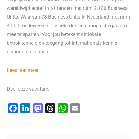
wereldwijd actief in 61 landen met ruim 2.100 Business
Units. Waarvan 78 Business Units in Nederland met ruim
4.300 medewerkers. Je hebt dus een hoop collega’s om
mee te sparren. Voor jou betekent dit lokale
betrokkenheid én toegang tot internationale kennis,
ervaring en kansen.
Lees hier meer
Deel deze vacature:
F
Li
M
T
W
E
a
n
a
hr
h
m
c
k
st
e
at
ai
e
e
o
a
s
l