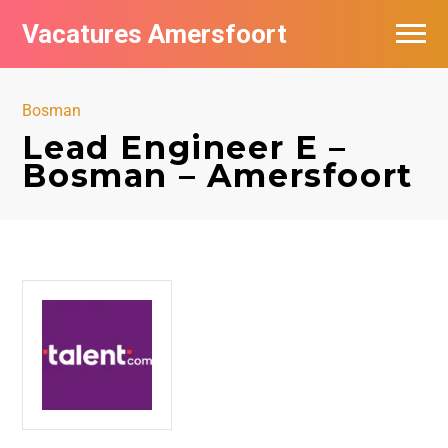
Vacatures Amersfoort
Vacatures per bedrijf
Bosman
De populairste vacatures in Amersfoort
Lead Engineer E –
Bosman – Amersfoort
Nieuwsbrief feed