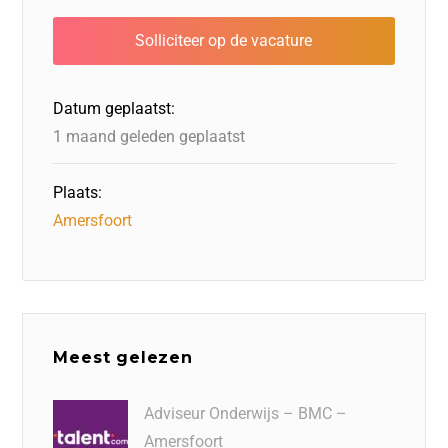
b
dI
d
d
A
o
n
o
s
p
o
n
p
Datum geplaatst:
k
1 maand geleden geplaatst
Plaats:
Amersfoort
Meest gelezen
Adviseur Onderwijs – BMC –
Amersfoort