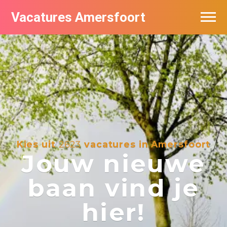
Vacatures Amersfoort
Vacatures per bedrijf
De populairste vacatures in Amersfoort
Nieuwsbrief feed
Kies uit
2623
vacatures in Amersfoort
Jouw nieuwe
baan vind je
hier!