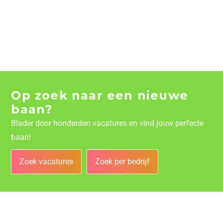
Op zoek naar een nieuwe
baan?
Blader door honderden vacatures en vind jouw perfecte
baan!
Zoek vacatures
Zoek per bedrijf