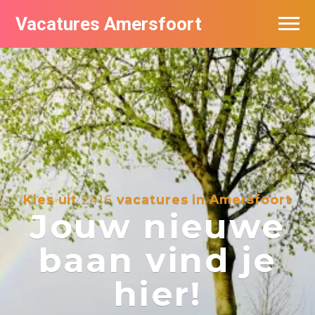
Vacatures Amersfoort
Vacatures per bedrijf
De populairste vacatures in Amersfoort
Nieuwsbrief feed
Kies uit
2416
vacatures in Amersfoort
Jouw nieuwe
baan vind je
hier!