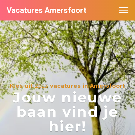
Vacatures Amersfoort
Vacatures per bedrijf
De populairste vacatures in Amersfoort
Nieuwsbrief feed
Kies uit
2623
vacatures in Amersfoort
Jouw nieuwe
baan vind je
hier!