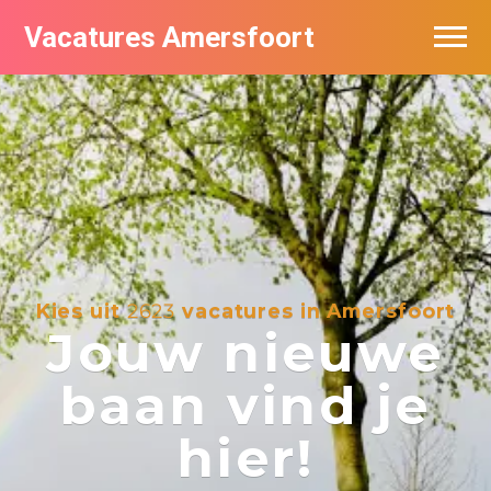
Vacatures Amersfoort
Vacatures per bedrijf
De populairste vacatures in Amersfoort
Nieuwsbrief feed
Kies uit
2623
vacatures in Amersfoort
Jouw nieuwe
baan vind je
hier!