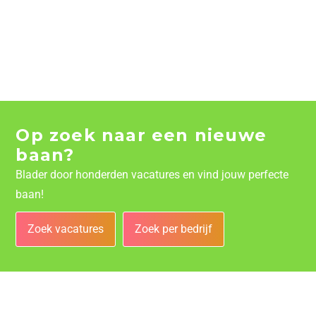
Op zoek naar een nieuwe
baan?
Blader door honderden vacatures en vind jouw perfecte
baan!
Zoek vacatures
Zoek per bedrijf