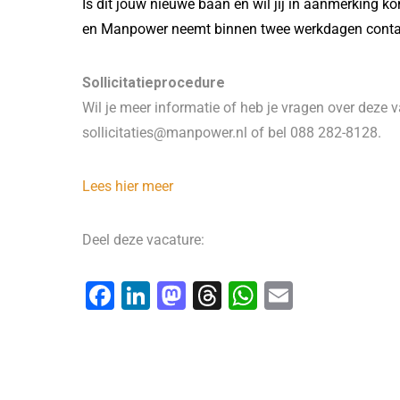
Is dit jouw nieuwe baan en wil jij in aanmerking k
en Manpower neemt binnen twee werkdagen contac
Sollicitatieprocedure
Wil je meer informatie of heb je vragen over deze
sollicitaties@manpower.nl of bel 088 282-8128.
Lees hier meer
Deel deze vacature:
F
Li
M
T
W
E
a
n
a
hr
h
m
c
k
st
e
at
ai
e
e
o
a
s
l