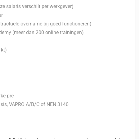
cte salaris verschilt per werkgever)
er
ractuele overname bij goed functioneren)
emy (meer dan 200 online trainingen)
rkt)
rke pre
 Basis, VAPRO A/B/C of NEN 3140