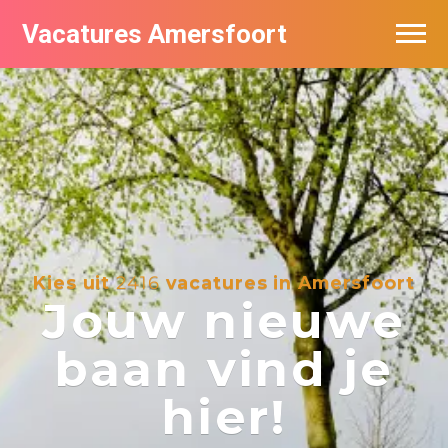
Vacatures Amersfoort
Vacatures per bedrijf
De populairste vacatures in Amersfoort
Nieuwsbrief feed
Kies uit
2416
vacatures in Amersfoort
Jouw nieuwe
baan vind je
hier!