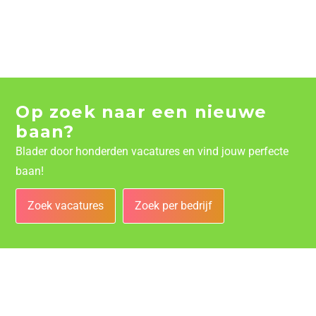
Op zoek naar een nieuwe
baan?
Blader door honderden vacatures en vind jouw perfecte
baan!
Zoek vacatures
Zoek per bedrijf