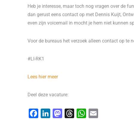
Heb je interesse, maar toch nog vragen over de fu
dan gerust eens contact op met Dennis Kuijt, Ont
even zijn voicemail in mocht je hem niet kunnen s
Voor de bureaus het verzoek alleen contact op te 
#LI-RK1
Lees hier meer
Deel deze vacature:
F
Li
M
T
W
E
a
n
a
hr
h
m
c
k
st
e
at
ai