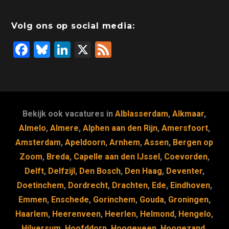
Volg ons op social media:
F
Bl
Li
X
F
a
u
n
e
c
e
k
e
e
s
e
d
b
k
dI
Bekijk ook vacatures in
Alblasserdam
,
Alkmaar
,
o
y
n
Almelo
,
Almere
,
Alphen aan den Rijn
,
Amersfoort
,
Amsterdam
,
Apeldoorn
,
Arnhem
,
Assen
,
Bergen op
o
Zoom
,
Breda
,
Capelle aan den IJssel
,
Coevorden
,
k
Delft
,
Delfzijl
,
Den Bosch
,
Den Haag
,
Deventer
,
Doetinchem
,
Dordrecht
,
Drachten
,
Ede
,
Eindhoven
,
Emmen
,
Enschede
,
Gorinchem
,
Gouda
,
Groningen
,
Haarlem
,
Heerenveen
,
Heerlen
,
Helmond
,
Hengelo
,
Hilversum
,
Hoofddorp
,
Hoogeveen
,
Hoogezand
,