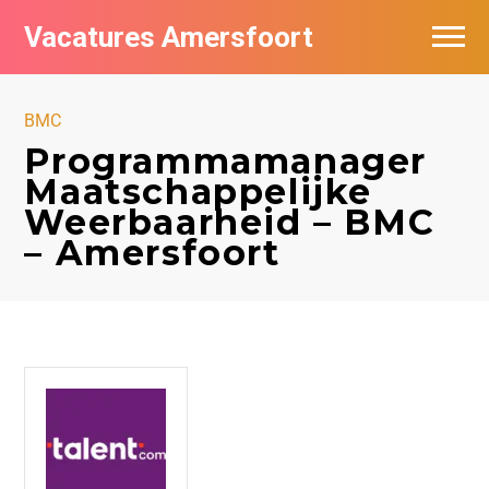
Vacatures Amersfoort
Vacatures per bedrijf
BMC
De populairste vacatures in Amersfoort
Programmamanager
Maatschappelijke
Nieuwsbrief feed
Weerbaarheid – BMC
– Amersfoort