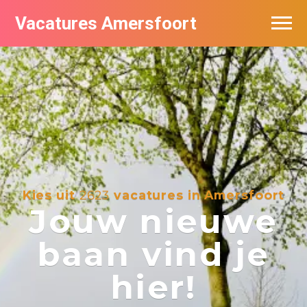
Vacatures Amersfoort
Vacatures per bedrijf
De populairste vacatures in Amersfoort
Nieuwsbrief feed
Kies uit
2623
vacatures in Amersfoort
Jouw nieuwe
baan vind je
hier!