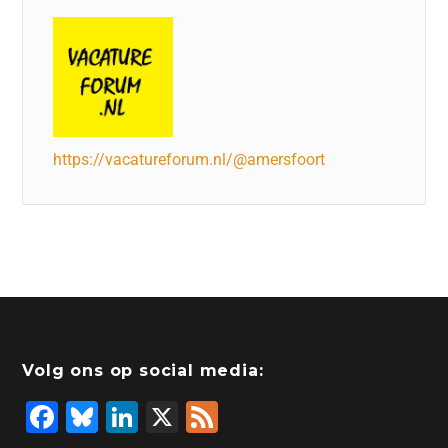
https://vacatureforum.nl/@amersfoort
Volg ons op social media:
F
Bl
Li
X
F