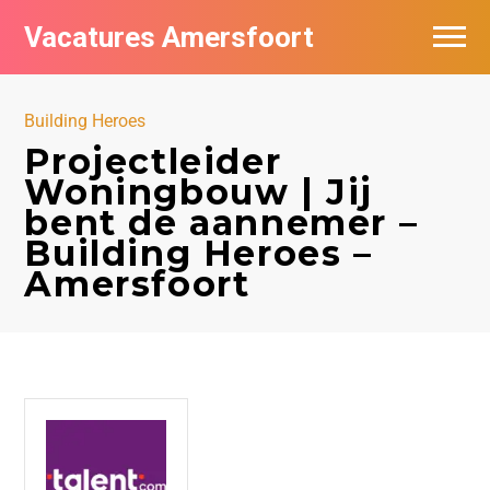
Vacatures Amersfoort
Vacatures per bedrijf
Building Heroes
De populairste vacatures in Amersfoort
Projectleider
Woningbouw | Jij
Nieuwsbrief feed
bent de aannemer –
Building Heroes –
Amersfoort