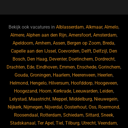
a
u
n
e
c
e
k
e
e
s
e
d
b
ky
dI
Bekijk ook vacatures in
Alblasserdam
,
Alkmaar
,
Almelo
,
o
n
Almere
,
Alphen aan den Rijn
,
Amersfoort
,
Amsterdam
,
Apeldoorn
,
Arnhem
,
Assen
,
Bergen op Zoom
,
Breda
,
o
Capelle aan den IJssel
,
Coevorden
,
Delft
,
Delfzijl
,
Den
k
Bosch
,
Den Haag
,
Deventer
,
Doetinchem
,
Dordrecht
,
Drachten
,
Ede
,
Eindhoven
,
Emmen
,
Enschede
,
Gorinchem
,
Gouda
,
Groningen
,
Haarlem
,
Heerenveen
,
Heerlen
,
Helmond
,
Hengelo
,
Hilversum
,
Hoofddorp
,
Hoogeveen
,
Hoogezand
,
Hoorn
,
Kerkrade
,
Leeuwarden
,
Leiden
,
Lelystad
,
Maastricht
,
Meppel
,
Middelburg
,
Nieuwegein
,
Nijkerk
,
Nijmegen
,
Nijverdal
,
Oosterhout
,
Oss
,
Roermond
,
Roosendaal
,
Rotterdam
,
Schiedam
,
Sittard
,
Sneek
,
Stadskanaal
,
Ter Apel
,
Tiel
,
Tilburg
,
Utrecht
,
Veendam
,