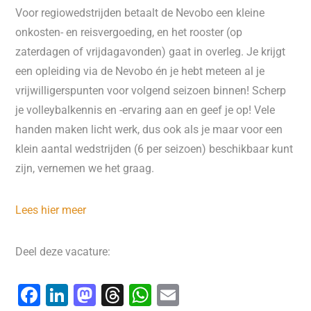
Voor regiowedstrijden betaalt de Nevobo een kleine
onkosten- en reisvergoeding, en het rooster (op
zaterdagen of vrijdagavonden) gaat in overleg. Je krijgt
een opleiding via de Nevobo én je hebt meteen al je
vrijwilligerspunten voor volgend seizoen binnen! Scherp
je volleybalkennis en -ervaring aan en geef je op! Vele
handen maken licht werk, dus ook als je maar voor een
klein aantal wedstrijden (6 per seizoen) beschikbaar kunt
zijn, vernemen we het graag.
Lees hier meer
Deel deze vacature:
F
Li
M
T
W
E