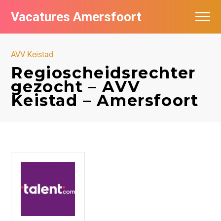
Vacatures Amersfoort
Vacatures per bedrijf
AVV Keistad
De populairste vacatures in Amersfoort
Regioscheidsrechter
gezocht – AVV
Nieuwsbrief feed
Keistad – Amersfoort