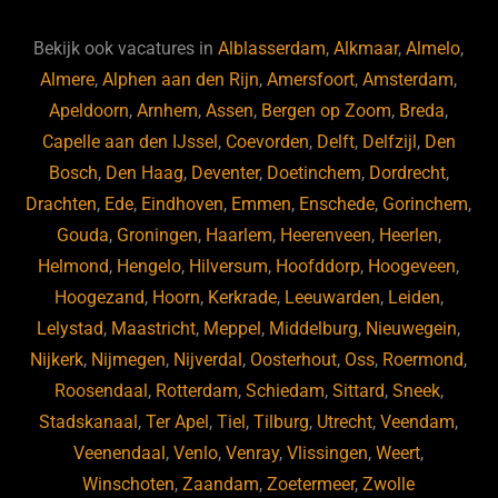
e
s
e
d
b
ky
dI
Bekijk ook vacatures in
Alblasserdam
,
Alkmaar
,
Almelo
,
o
n
Almere
,
Alphen aan den Rijn
,
Amersfoort
,
Amsterdam
,
Apeldoorn
,
Arnhem
,
Assen
,
Bergen op Zoom
,
Breda
,
o
Capelle aan den IJssel
,
Coevorden
,
Delft
,
Delfzijl
,
Den
k
Bosch
,
Den Haag
,
Deventer
,
Doetinchem
,
Dordrecht
,
Drachten
,
Ede
,
Eindhoven
,
Emmen
,
Enschede
,
Gorinchem
,
Gouda
,
Groningen
,
Haarlem
,
Heerenveen
,
Heerlen
,
Helmond
,
Hengelo
,
Hilversum
,
Hoofddorp
,
Hoogeveen
,
Hoogezand
,
Hoorn
,
Kerkrade
,
Leeuwarden
,
Leiden
,
Lelystad
,
Maastricht
,
Meppel
,
Middelburg
,
Nieuwegein
,
Nijkerk
,
Nijmegen
,
Nijverdal
,
Oosterhout
,
Oss
,
Roermond
,
Roosendaal
,
Rotterdam
,
Schiedam
,
Sittard
,
Sneek
,
Stadskanaal
,
Ter Apel
,
Tiel
,
Tilburg
,
Utrecht
,
Veendam
,
Veenendaal
,
Venlo
,
Venray
,
Vlissingen
,
Weert
,
Winschoten
,
Zaandam
,
Zoetermeer
,
Zwolle