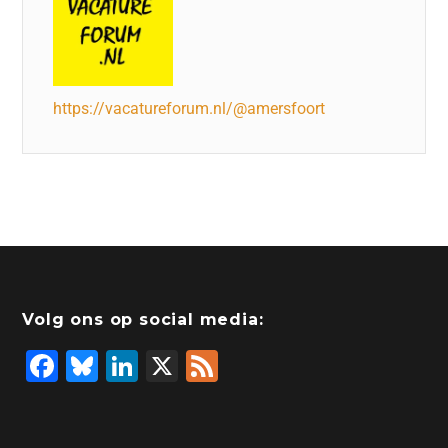
https://vacatureforum.nl/@amersfoort
Volg ons op social media:
F
Bl
Li
X
F
a
u
n
e
c
e
k
e