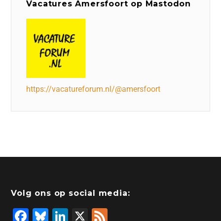
Vacatures Amersfoort op Mastodon
https://vacatureforum.nl/@amersfoort
Volg ons op social media:
F
Bl
Li
X
F