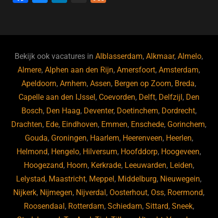
a
u
n
e
c
e
k
e
e
s
e
d
b
ky
dI
Bekijk ook vacatures in
Alblasserdam
,
Alkmaar
,
Almelo
,
o
n
Almere
,
Alphen aan den Rijn
,
Amersfoort
,
Amsterdam
,
Apeldoorn
,
Arnhem
,
Assen
,
Bergen op Zoom
,
Breda
,
o
Capelle aan den IJssel
,
Coevorden
,
Delft
,
Delfzijl
,
Den
k
Bosch
,
Den Haag
,
Deventer
,
Doetinchem
,
Dordrecht
,
Drachten
,
Ede
,
Eindhoven
,
Emmen
,
Enschede
,
Gorinchem
,
Gouda
,
Groningen
,
Haarlem
,
Heerenveen
,
Heerlen
,
Helmond
,
Hengelo
,
Hilversum
,
Hoofddorp
,
Hoogeveen
,
Hoogezand
,
Hoorn
,
Kerkrade
,
Leeuwarden
,
Leiden
,
Lelystad
,
Maastricht
,
Meppel
,
Middelburg
,
Nieuwegein
,
Nijkerk
,
Nijmegen
,
Nijverdal
,
Oosterhout
,
Oss
,
Roermond
,
Roosendaal
,
Rotterdam
,
Schiedam
,
Sittard
,
Sneek
,