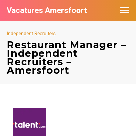
Vacatures Amersfoort
Vacatures per bedrijf
Independent Recruiters
De populairste vacatures in Amersfoort
Restaurant Manager –
Independent
Nieuwsbrief feed
Recruiters –
Amersfoort