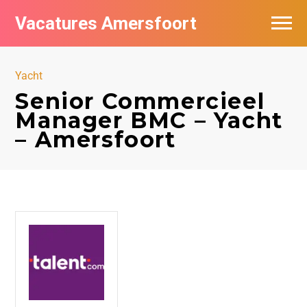
Vacatures Amersfoort
Vacatures per bedrijf
Yacht
De populairste vacatures in Amersfoort
Senior Commercieel
Manager BMC – Yacht
Nieuwsbrief feed
– Amersfoort