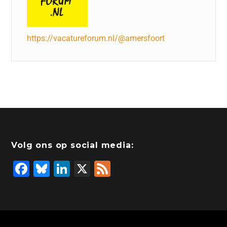
https://vacatureforum.nl/@amersfoort
Volg ons op social media:
F
Bl
Li
X
F
a
u
n
e
c
e
k
e
e
s
e
d