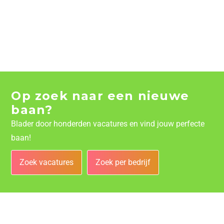
Op zoek naar een nieuwe
baan?
Blader door honderden vacatures en vind jouw perfecte
baan!
Zoek vacatures
Zoek per bedrijf