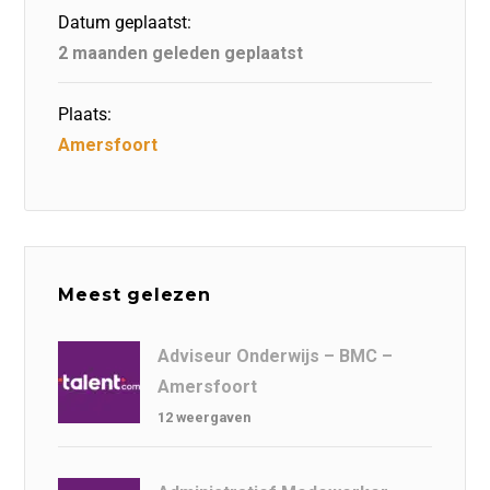
o
n
p
Datum geplaatst:
k
2 maanden geleden geplaatst
Plaats:
Amersfoort
Meest gelezen
Adviseur Onderwijs – BMC –
Amersfoort
12 weergaven