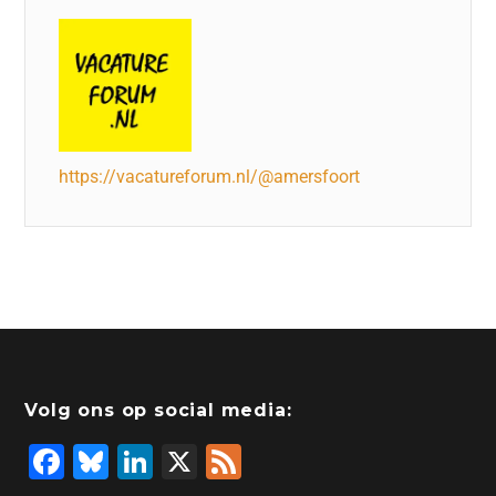
https://vacatureforum.nl/@amersfoort
Volg ons op social media:
F
Bl
Li
X
F