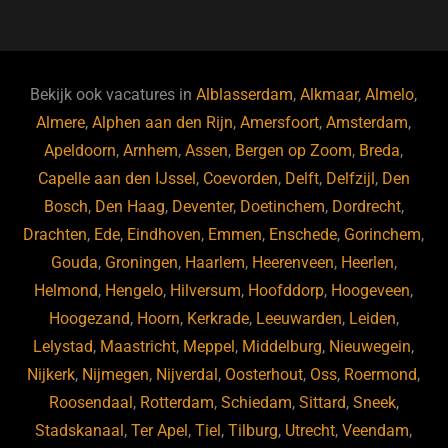
a
u
n
e
c
e
k
e
e
s
e
d
b
ky
dI
Bekijk ook vacatures in
Alblasserdam
,
Alkmaar
,
Almelo
,
o
n
Almere
,
Alphen aan den Rijn
,
Amersfoort
,
Amsterdam
,
Apeldoorn
,
Arnhem
,
Assen
,
Bergen op Zoom
,
Breda
,
o
Capelle aan den IJssel
,
Coevorden
,
Delft
,
Delfzijl
,
Den
k
Bosch
,
Den Haag
,
Deventer
,
Doetinchem
,
Dordrecht
,
Drachten
,
Ede
,
Eindhoven
,
Emmen
,
Enschede
,
Gorinchem
,
Gouda
,
Groningen
,
Haarlem
,
Heerenveen
,
Heerlen
,
Helmond
,
Hengelo
,
Hilversum
,
Hoofddorp
,
Hoogeveen
,
Hoogezand
,
Hoorn
,
Kerkrade
,
Leeuwarden
,
Leiden
,
Lelystad
,
Maastricht
,
Meppel
,
Middelburg
,
Nieuwegein
,
Nijkerk
,
Nijmegen
,
Nijverdal
,
Oosterhout
,
Oss
,
Roermond
,
Roosendaal
,
Rotterdam
,
Schiedam
,
Sittard
,
Sneek
,
Stadskanaal
,
Ter Apel
,
Tiel
,
Tilburg
,
Utrecht
,
Veendam
,