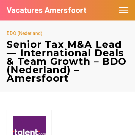
Vacatures Amersfoort
Vacatures per bedrijf
BDO (Nederland)
De populairste vacatures in Amersfoort
Senior Tax M&A Lead
— International Deals
Nieuwsbrief feed
& Team Growth – BDO
(Nederland) –
Amersfoort