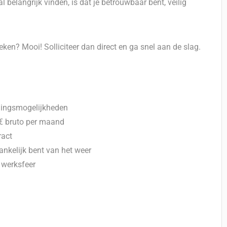
 belangrijk vinden, is dat je betrouwbaar bent, veilig
eken? Mooi! Solliciteer dan direct en ga snel aan de slag.
idingsmogelijkheden
 € bruto per maand
ract
ankelijk bent van het weer
 werksfeer