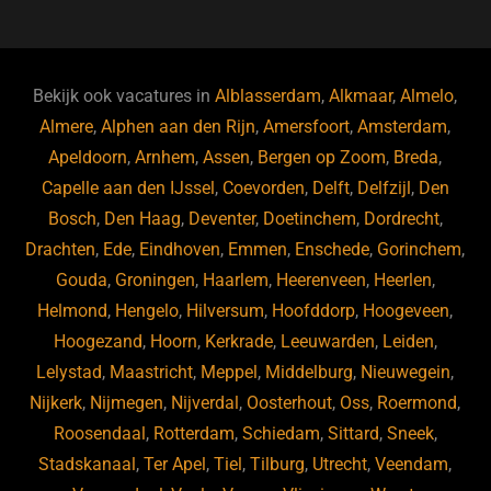
c
e
k
e
e
s
e
d
b
ky
dI
Bekijk ook vacatures in
Alblasserdam
,
Alkmaar
,
Almelo
,
o
n
Almere
,
Alphen aan den Rijn
,
Amersfoort
,
Amsterdam
,
Apeldoorn
,
Arnhem
,
Assen
,
Bergen op Zoom
,
Breda
,
o
Capelle aan den IJssel
,
Coevorden
,
Delft
,
Delfzijl
,
Den
k
Bosch
,
Den Haag
,
Deventer
,
Doetinchem
,
Dordrecht
,
Drachten
,
Ede
,
Eindhoven
,
Emmen
,
Enschede
,
Gorinchem
,
Gouda
,
Groningen
,
Haarlem
,
Heerenveen
,
Heerlen
,
Helmond
,
Hengelo
,
Hilversum
,
Hoofddorp
,
Hoogeveen
,
Hoogezand
,
Hoorn
,
Kerkrade
,
Leeuwarden
,
Leiden
,
Lelystad
,
Maastricht
,
Meppel
,
Middelburg
,
Nieuwegein
,
Nijkerk
,
Nijmegen
,
Nijverdal
,
Oosterhout
,
Oss
,
Roermond
,
Roosendaal
,
Rotterdam
,
Schiedam
,
Sittard
,
Sneek
,
Stadskanaal
,
Ter Apel
,
Tiel
,
Tilburg
,
Utrecht
,
Veendam
,