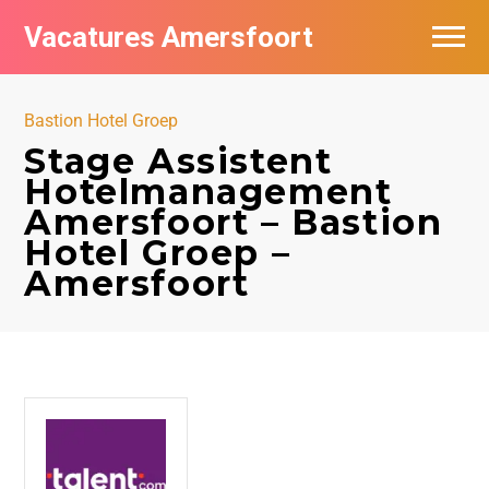
Vacatures Amersfoort
Vacatures per bedrijf
Bastion Hotel Groep
De populairste vacatures in Amersfoort
Stage Assistent
Hotelmanagement
Nieuwsbrief feed
Amersfoort – Bastion
Hotel Groep –
Amersfoort