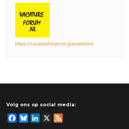
https://vacatureforum.nl/@amersfoort
Volg ons op social media:
F
Bl
Li
X
F
a
u
n
e