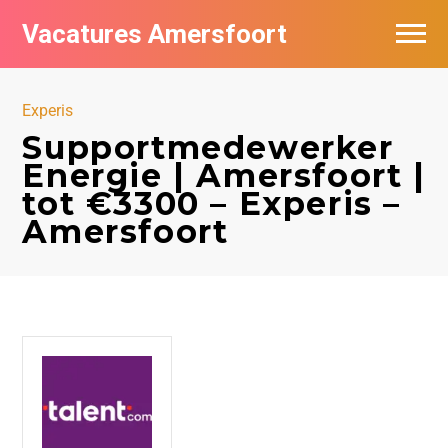
Vacatures Amersfoort
Vacatures per bedrijf
Experis
De populairste vacatures in Amersfoort
Supportmedewerker
Energie | Amersfoort |
Nieuwsbrief feed
tot €3300 – Experis –
Amersfoort