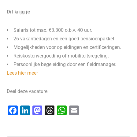
Dit krijg je
Salaris tot max. €3.300 o.b.v. 40 uur.
26 vakantiedagen en een goed pensioenpakket.
Mogelijkheden voor opleidingen en certificeringen.
Reiskostenvergoeding of mobiliteitsregeling.
Persoonlijke begeleiding door een fieldmanager.
Lees hier meer
Deel deze vacature:
F
Li
M
T
W
E
a
n
a
hr
h
m
c
k
st
e
at
ai