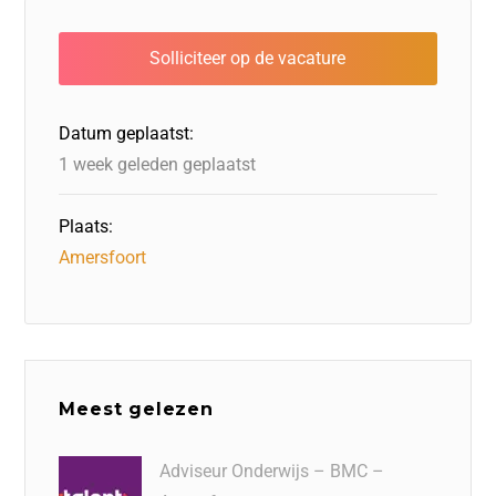
e
e
o
a
s
l
b
dI
d
d
A
o
n
o
s
p
o
n
p
Datum geplaatst:
k
1 week geleden geplaatst
Plaats:
Amersfoort
Meest gelezen
Adviseur Onderwijs – BMC –