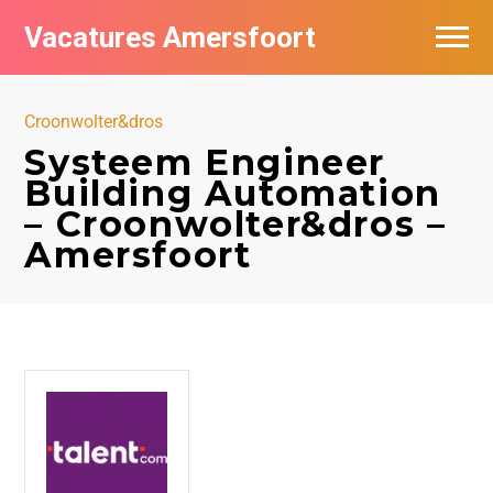
Vacatures Amersfoort
Vacatures per bedrijf
Croonwolter&dros
De populairste vacatures in Amersfoort
Systeem Engineer
Building Automation
Nieuwsbrief feed
– Croonwolter&dros –
Amersfoort