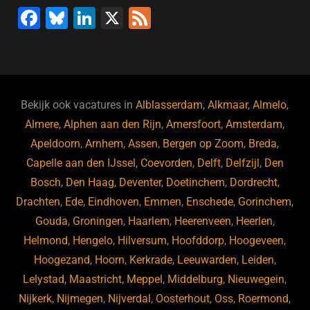
F
Bl
Li
X
F
a
u
n
e
c
e
k
e
e
s
e
d
b
ky
dI
Bekijk ook vacatures in
Alblasserdam
,
Alkmaar
,
Almelo
,
o
n
Almere
,
Alphen aan den Rijn
,
Amersfoort
,
Amsterdam
,
Apeldoorn
,
Arnhem
,
Assen
,
Bergen op Zoom
,
Breda
,
o
Capelle aan den IJssel
,
Coevorden
,
Delft
,
Delfzijl
,
Den
k
Bosch
,
Den Haag
,
Deventer
,
Doetinchem
,
Dordrecht
,
Drachten
,
Ede
,
Eindhoven
,
Emmen
,
Enschede
,
Gorinchem
,
Gouda
,
Groningen
,
Haarlem
,
Heerenveen
,
Heerlen
,
Helmond
,
Hengelo
,
Hilversum
,
Hoofddorp
,
Hoogeveen
,
Hoogezand
,
Hoorn
,
Kerkrade
,
Leeuwarden
,
Leiden
,
Lelystad
,
Maastricht
,
Meppel
,
Middelburg
,
Nieuwegein
,
Nijkerk
,
Nijmegen
,
Nijverdal
,
Oosterhout
,
Oss
,
Roermond
,