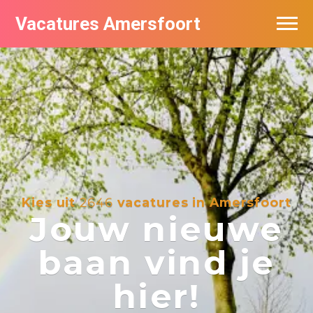
Vacatures Amersfoort
Vacatures per bedrijf
De populairste vacatures in Amersfoort
Nieuwsbrief feed
Kies uit
2646
vacatures in Amersfoort
Jouw nieuwe
baan vind je
hier!