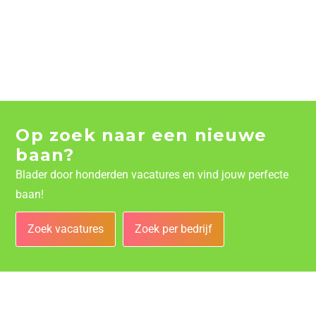
Op zoek naar een nieuwe
baan?
Blader door honderden vacatures en vind jouw perfecte
baan!
Zoek vacatures
Zoek per bedrijf