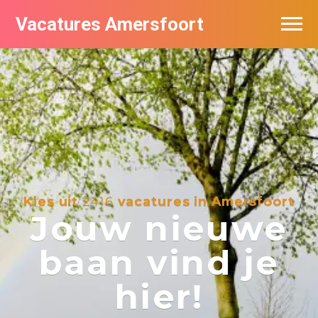
Vacatures Amersfoort
Vacatures per bedrijf
De populairste vacatures in Amersfoort
Nieuwsbrief feed
Kies uit
2416
vacatures in Amersfoort
Jouw nieuwe
baan vind je
hier!