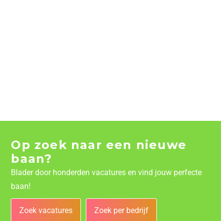
Op zoek naar een nieuwe
baan?
Blader door honderden vacatures en vind jouw perfecte
baan!
Zoek vacatures
Zoek per bedrijf