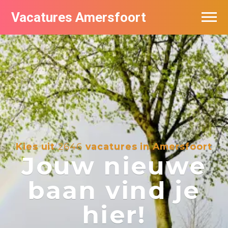
Vacatures Amersfoort
Vacatures per bedrijf
De populairste vacatures in Amersfoort
Nieuwsbrief feed
Kies uit
2646
vacatures in Amersfoort
Jouw nieuwe
baan vind je
hier!