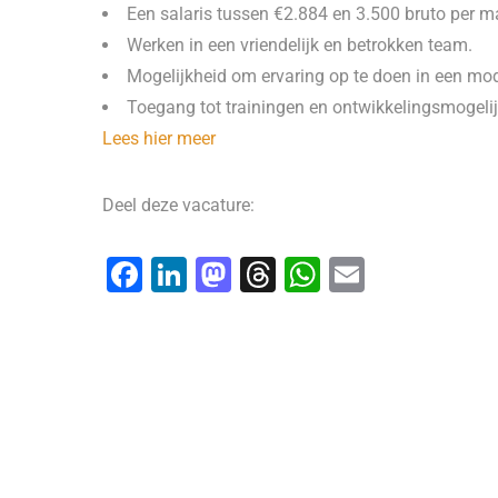
Een salaris tussen €2.884 en 3.500 bruto per 
Werken in een vriendelijk en betrokken team.
Mogelijkheid om ervaring op te doen in een mod
Toegang tot trainingen en ontwikkelingsmogeli
Lees hier meer
Deel deze vacature:
F
Li
M
T
W
E
a
n
a
hr
h
m
c
k
st
e
at
ai
e
e
o
a
s
l
b
dI
d
d
A
o
n
o
s
p
o
n
p