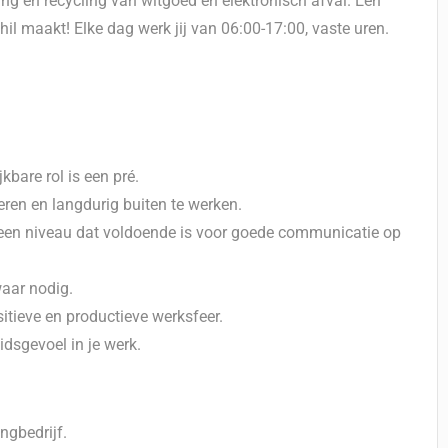
ing en recycling van witgoed en elektronisch afval. Een
hil maakt! Elke dag werk jij van 06:00-17:00, vaste uren.
kbare rol is een pré.
eren en langdurig buiten te werken.
p een niveau dat voldoende is voor goede communicatie op
waar nodig.
itieve en productieve werksfeer.
idsgevoel in je werk.
ngbedrijf.