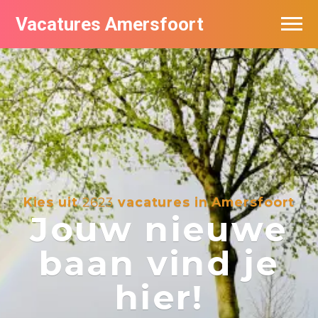
Vacatures Amersfoort
Vacatures per bedrijf
De populairste vacatures in Amersfoort
Nieuwsbrief feed
Kies uit
2623
vacatures in Amersfoort
Jouw nieuwe
baan vind je
hier!