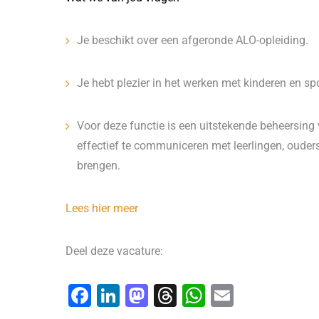
Je beschikt over een afgeronde ALO-opleiding.
Je hebt plezier in het werken met kinderen en sp
Voor deze functie is een uitstekende beheersing 
effectief te communiceren met leerlingen, ouders 
brengen.
Lees hier meer
Deel deze vacature:
F
Li
M
T
W
E
a
n
a
hr
h
m