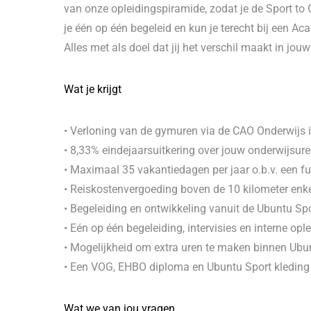
van onze opleidingspiramide, zodat je de Sport to 
je één op één begeleid en kun je terecht bij een A
Alles met als doel dat jij het verschil maakt in jouw
Wat je krijgt
• Verloning van de gymuren via de CAO Onderwijs 
• 8,33% eindejaarsuitkering over jouw onderwijsur
• Maximaal 35 vakantiedagen per jaar o.b.v. een f
• Reiskostenvergoeding boven de 10 kilometer enke
• Begeleiding en ontwikkeling vanuit de Ubuntu S
• Eén op één begeleiding, intervisies en interne opl
• Mogelijkheid om extra uren te maken binnen Ubun
• Een VOG, EHBO diploma en Ubuntu Sport kleding
Wat we van jou vragen