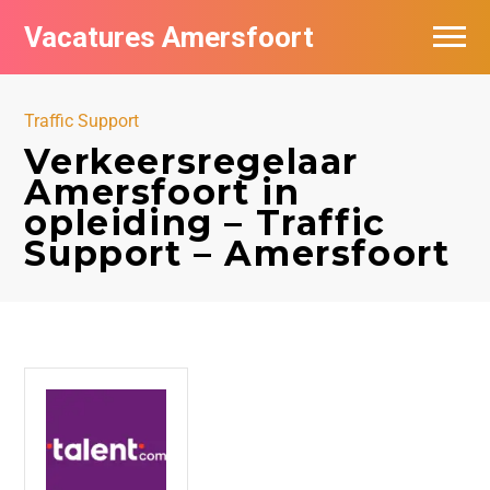
Vacatures Amersfoort
Vacatures per bedrijf
Traffic Support
De populairste vacatures in Amersfoort
Verkeersregelaar
Amersfoort in
Nieuwsbrief feed
opleiding – Traffic
Support – Amersfoort