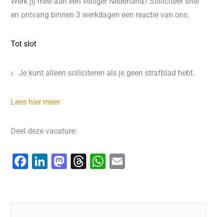
Werk jij mee aan een veiliger Nederland? Solliciteer snel
en ontvang binnen 3 werkdagen een reactie van ons.
Tot slot
Je kunt alleen solliciteren als je geen strafblad hebt.
Lees hier meer
Deel deze vacature:
F
Li
M
T
W
E
a
n
a
hr
h
m
c
k
st
e
at
ai
e
e
o
a
s
l