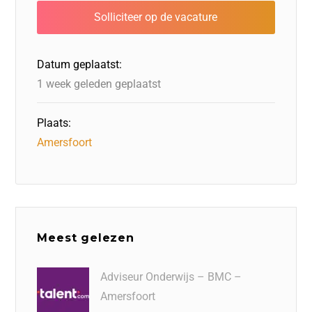
b
dI
d
d
A
o
n
o
s
p
o
n
p
Datum geplaatst:
k
1 week geleden geplaatst
Plaats:
Amersfoort
Meest gelezen
Adviseur Onderwijs – BMC –
Amersfoort