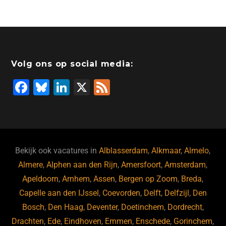
Volg ons op social media:
F
Bl
Li
X
F
a
u
n
e
c
e
k
e
e
s
e
d
b
ky
dI
Bekijk ook vacatures in
Alblasserdam
,
Alkmaar
,
Almelo
,
o
n
Almere
,
Alphen aan den Rijn
,
Amersfoort
,
Amsterdam
,
Apeldoorn
,
Arnhem
,
Assen
,
Bergen op Zoom
,
Breda
,
o
Capelle aan den IJssel
,
Coevorden
,
Delft
,
Delfzijl
,
Den
k
Bosch
,
Den Haag
,
Deventer
,
Doetinchem
,
Dordrecht
,
Drachten
,
Ede
,
Eindhoven
,
Emmen
,
Enschede
,
Gorinchem
,