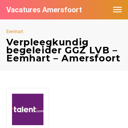
Vacatures Amersfoort
Vacatures per bedrijf
Eemhart
De populairste vacatures in Amersfoort
Verpleegkundig
begeleider GGZ LVB –
Nieuwsbrief feed
Eemhart – Amersfoort