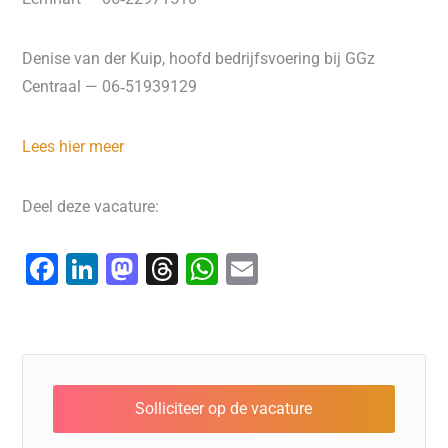
Denise van der Kuip, hoofd bedrijfsvoering bij GGz
Centraal — 06‑51939129
Lees hier meer
Deel deze vacature:
F
Li
M
T
W
E
a
n
a
hr
h
m
c
k
st
e
at
ai
e
e
o
a
s
l
b
dI
d
d
A
o
n
o
s
p