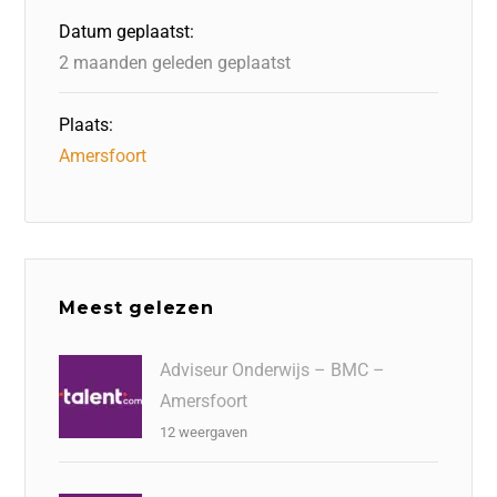
o
n
p
Datum geplaatst:
k
2 maanden geleden geplaatst
Plaats:
Amersfoort
Meest gelezen
Adviseur Onderwijs – BMC –
Amersfoort
12 weergaven