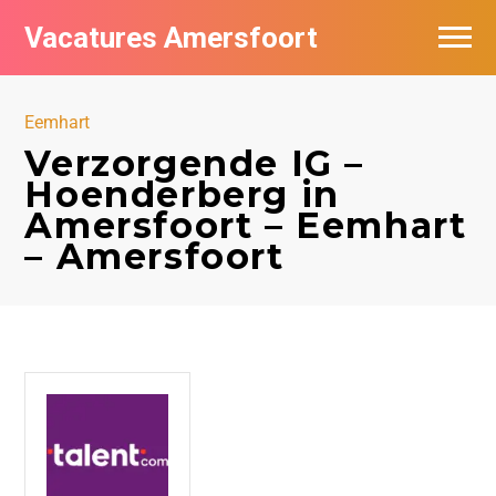
Vacatures Amersfoort
Vacatures per bedrijf
Eemhart
De populairste vacatures in Amersfoort
Verzorgende IG –
Hoenderberg in
Nieuwsbrief feed
Amersfoort – Eemhart
– Amersfoort