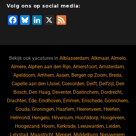
Volg ons op social media:
F
Bl
Li
X
F
a
u
n
e
c
e
k
e
e
s
e
d
b
ky
dI
Bekijk ook vacatures in
Alblasserdam
,
Alkmaar
,
Almelo
,
o
n
Almere
,
Alphen aan den Rijn
,
Amersfoort
,
Amsterdam
,
Apeldoorn
,
Arnhem
,
Assen
,
Bergen op Zoom
,
Breda
,
o
Capelle aan den IJssel
,
Coevorden
,
Delft
,
Delfzijl
,
Den
k
Bosch
,
Den Haag
,
Deventer
,
Doetinchem
,
Dordrecht
,
Drachten
,
Ede
,
Eindhoven
,
Emmen
,
Enschede
,
Gorinchem
,
Gouda
,
Groningen
,
Haarlem
,
Heerenveen
,
Heerlen
,
Helmond
,
Hengelo
,
Hilversum
,
Hoofddorp
,
Hoogeveen
,
Hoogezand
,
Hoorn
,
Kerkrade
,
Leeuwarden
,
Leiden
,
Lelystad
,
Maastricht
,
Meppel
,
Middelburg
,
Nieuwegein
,