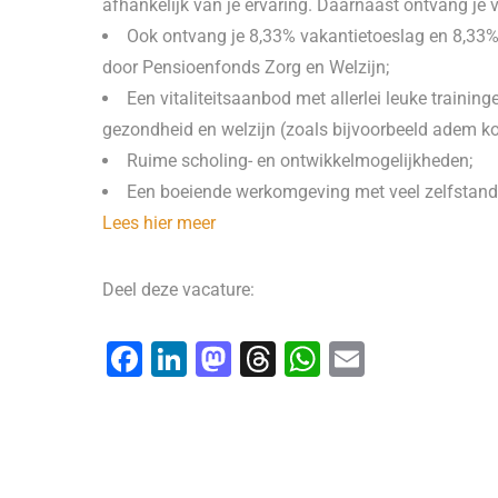
afhankelijk van je ervaring. Daarnaast ontvang je
Ook ontvang je 8,33% vakantietoeslag en 8,33%
door Pensioenfonds Zorg en Welzijn;
Een vitaliteitsaanbod met allerlei leuke training
gezondheid en welzijn (zoals bijvoorbeeld adem kou
Ruime scholing- en ontwikkelmogelijkheden;
Een boeiende werkomgeving met veel zelfstandig
Lees hier meer
Deel deze vacature:
F
Li
M
T
W
E
a
n
a
hr
h
m
c
k
st
e
at
ai
e
e
o
a
s
l