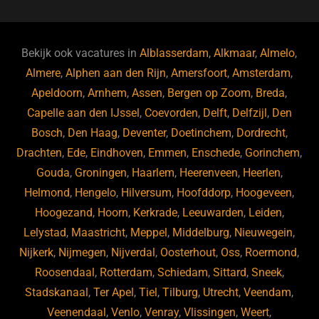
c
e
k
e
e
s
e
d
b
ky
dI
Bekijk ook vacatures in
Alblasserdam
,
Alkmaar
,
Almelo
,
o
n
Almere
,
Alphen aan den Rijn
,
Amersfoort
,
Amsterdam
,
Apeldoorn
,
Arnhem
,
Assen
,
Bergen op Zoom
,
Breda
,
o
Capelle aan den IJssel
,
Coevorden
,
Delft
,
Delfzijl
,
Den
k
Bosch
,
Den Haag
,
Deventer
,
Doetinchem
,
Dordrecht
,
Drachten
,
Ede
,
Eindhoven
,
Emmen
,
Enschede
,
Gorinchem
,
Gouda
,
Groningen
,
Haarlem
,
Heerenveen
,
Heerlen
,
Helmond
,
Hengelo
,
Hilversum
,
Hoofddorp
,
Hoogeveen
,
Hoogezand
,
Hoorn
,
Kerkrade
,
Leeuwarden
,
Leiden
,
Lelystad
,
Maastricht
,
Meppel
,
Middelburg
,
Nieuwegein
,
Nijkerk
,
Nijmegen
,
Nijverdal
,
Oosterhout
,
Oss
,
Roermond
,
Roosendaal
,
Rotterdam
,
Schiedam
,
Sittard
,
Sneek
,
Stadskanaal
,
Ter Apel
,
Tiel
,
Tilburg
,
Utrecht
,
Veendam
,
Veenendaal
,
Venlo
,
Venray
,
Vlissingen
,
Weert
,