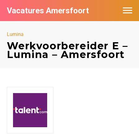
Vacatures Amersfoort
Vacatures per bedrijf
Lumina
De populairste vacatures in Amersfoort
Werkvoorbereider E –
Lumina – Amersfoort
Nieuwsbrief feed