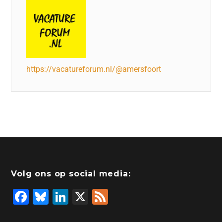
https://vacatureforum.nl/@amersfoort
Volg ons op social media:
F
Bl
Li
X
F
a
u
n
e