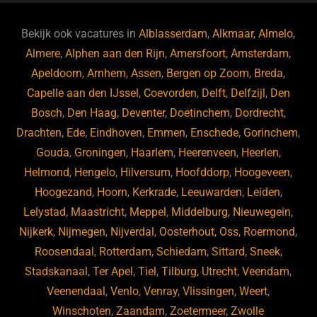
e
s
e
d
b
ky
dI
Bekijk ook vacatures in
Alblasserdam
,
Alkmaar
,
Almelo
,
o
n
Almere
,
Alphen aan den Rijn
,
Amersfoort
,
Amsterdam
,
Apeldoorn
,
Arnhem
,
Assen
,
Bergen op Zoom
,
Breda
,
o
Capelle aan den IJssel
,
Coevorden
,
Delft
,
Delfzijl
,
Den
k
Bosch
,
Den Haag
,
Deventer
,
Doetinchem
,
Dordrecht
,
Drachten
,
Ede
,
Eindhoven
,
Emmen
,
Enschede
,
Gorinchem
,
Gouda
,
Groningen
,
Haarlem
,
Heerenveen
,
Heerlen
,
Helmond
,
Hengelo
,
Hilversum
,
Hoofddorp
,
Hoogeveen
,
Hoogezand
,
Hoorn
,
Kerkrade
,
Leeuwarden
,
Leiden
,
Lelystad
,
Maastricht
,
Meppel
,
Middelburg
,
Nieuwegein
,
Nijkerk
,
Nijmegen
,
Nijverdal
,
Oosterhout
,
Oss
,
Roermond
,
Roosendaal
,
Rotterdam
,
Schiedam
,
Sittard
,
Sneek
,
Stadskanaal
,
Ter Apel
,
Tiel
,
Tilburg
,
Utrecht
,
Veendam
,
Veenendaal
,
Venlo
,
Venray
,
Vlissingen
,
Weert
,
Winschoten
,
Zaandam
,
Zoetermeer
,
Zwolle