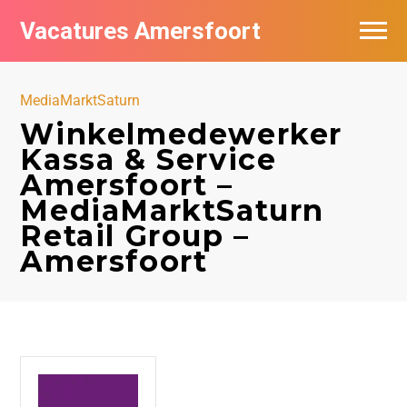
Vacatures Amersfoort
Vacatures per bedrijf
MediaMarktSaturn
De populairste vacatures in Amersfoort
Winkelmedewerker
Kassa & Service
Nieuwsbrief feed
Amersfoort –
MediaMarktSaturn
Retail Group –
Amersfoort