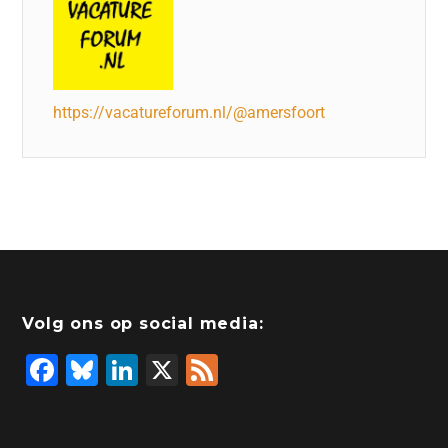
https://vacatureforum.nl/@amersfoort
Volg ons op social media:
F
Bl
Li
X
F
a
u
n
e
c
e
k
e