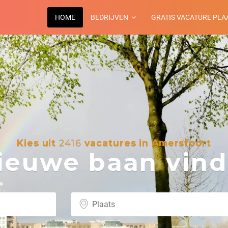
HOME
BEDRIJVEN
GRATIS VACATURE PLA
Kies uit
2416
vacatures in Amersfoort
euwe baan vind 