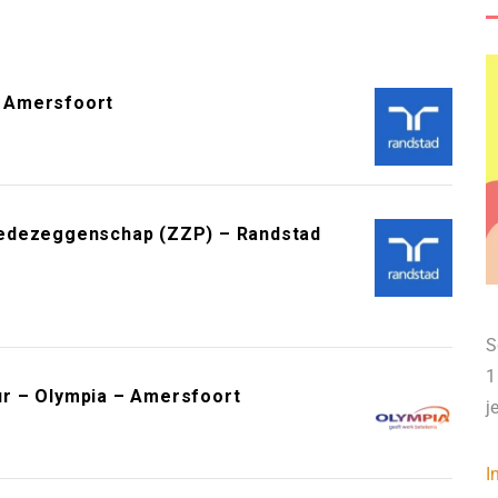
 Amersfoort
Medezeggenschap (ZZP) – Randstad
S
1
r – Olympia – Amersfoort
j
I