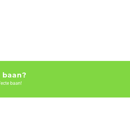
 baan?
fecte baan!