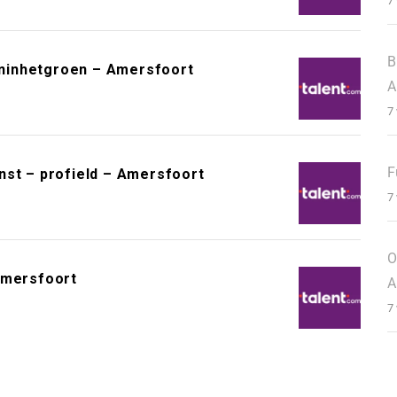
7
B
ninhetgroen – Amersfoort
A
7
F
nst – profield – Amersfoort
7
O
Amersfoort
A
7