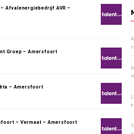
– Afvalenergiebedrijf AVR –
A
1
ent Groep – Amersfoort
A
1
Bèta – Amersfoort
L
8
foort – Vermaat – Amersfoort
T